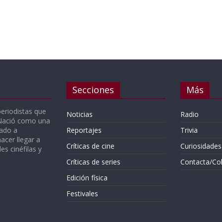
Secciones
Más
periodistas que
Noticias
Radio
 Nació como una
gado a
Reportajes
Trivia
acer llegar a
Críticas de cine
Curiosidades
s cinéfilas y
Críticas de series
Contacta/Co
Edición física
Festivales