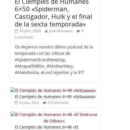
El Ciempiés de Humanes
6×50 «Spiderman,
Castigador, Hulk y el final
de la sexta temporada»
30 julio, 2026
Jose Humanes
0
Comments
Os dejamos nuestro último podcast de la
temporada con las críticas de
#SpidermanBrandNewDay,
#AtrapaElMillón, #MotherMary,
#MalaBestia, #LosCreyentes y la 9ºT
El Ciempiés de Humanes 6×49 «Kiritaaaaa»
0 Comments
24 julio, 2026
El Ciempiés de Humanes 6×48 «El