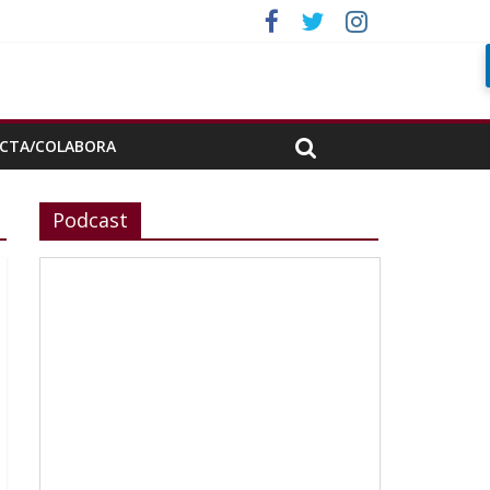
porada»
CTA/COLABORA
Podcast