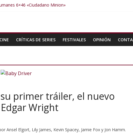
Humanes 6×46 «Ciudadano Minion»
umanes 6×50 «Spiderman, Castigador, Hulk y el final de la sexta tem
Humanes 6×49 «Kiritaaaaa»
Humanes 6×48 «El Síndrome de Odiseo»
Humanes 6×47 «De nada por nada»
CINE
CRÍTICAS DE SERIES
FESTIVALES
OPINIÓN
CONTA
su primer tráiler, el nuevo
o Edgar Wright
or Ansel Elgort, Lily James, Kevin Spacey, Jamie Fox y Jon Hamm.