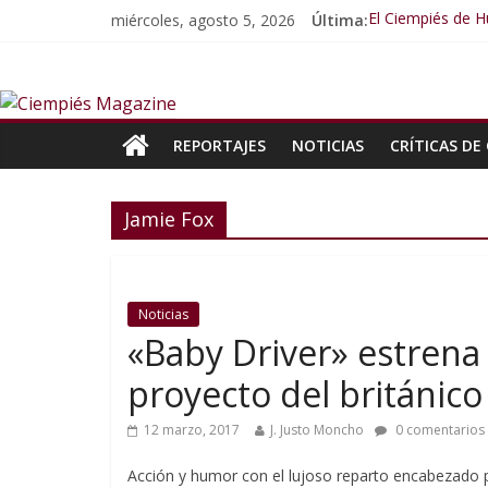
miércoles, agosto 5, 2026
Última:
El Ciempiés de 
El Ciempiés de H
El Ciempiés de 
El Ciempiés de 
El Ciempiés de 
REPORTAJES
NOTICIAS
CRÍTICAS DE 
Jamie Fox
Noticias
«Baby Driver» estrena 
proyecto del británic
12 marzo, 2017
J. Justo Moncho
0 comentarios
Acción y humor con el lujoso reparto encabezado p