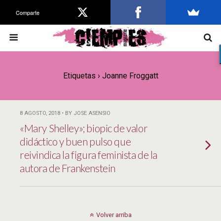
Comparte
Etiquetas › Joanne Froggatt
8 AGOSTO, 2018 • BY JOSE ASENSIO
«Mary Shelley»; biopic de valor
didáctico y buen pulso que
reivindica la figura feminista de la
autora de Frankenstein
Volver arriba