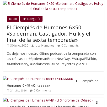
Radio
Sin categoría
El Ciempiés de Humanes 6×50
«Spiderman, Castigador, Hulk y el
final de la sexta temporada»
30 julio, 2026
Jose Humanes
0 Comments
Os dejamos nuestro último podcast de la temporada con
las críticas de #SpidermanBrandNewDay, #AtrapaElMillón,
#MotherMary, #MalaBestia, #LosCreyentes y la 9ºT
El Ciempiés de
Humanes 6×49 «Kiritaaaaa»
0 Comments
24 julio, 2026
El
Ciempiés de Humanes 6×48 «El Síndrome de Odiseo»