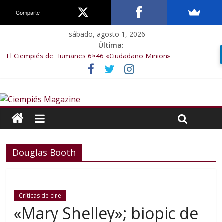
Comparte
sábado, agosto 1, 2026
Última:
El Ciempiés de Humanes 6×46 «Ciudadano Minion»
El Ciempiés de Humanes 6×50 «Spiderman, Castigador, Hulk y el
final de la sexta temporada»
El Ciempiés de Humanes 6×49 «Kiritaaaaa»
El Ciempiés de Humanes 6×48 «El Síndrome de Odiseo»
El Ciempiés de Humanes 6×47 «De nada por nada»
Douglas Booth
Críticas de cine
«Mary Shelley»; biopic de