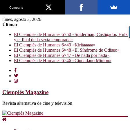
Comparte
lunes, agosto 3, 2026
Última:
El Ciempiés de Humanes 6×50 «Spiderman, Castigador, Hulk
y el final de la sexta temporada»
El Ciempiés de Humanes 6×49 «Kiritaaaaa»
El Ciempiés de Humanes 6×48 «El Síndrome de Odiseo»
El Ciempiés de Humanes 6×47 «De nada por nada»
El Ciempiés de Humanes 6×46 «Ciudadano Minion»
Ciempiés Magazine
Revista alternativa de cine y televisión