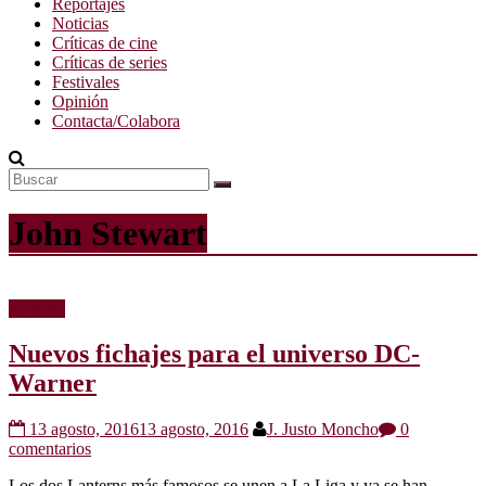
Reportajes
Noticias
Críticas de cine
Críticas de series
Festivales
Opinión
Contacta/Colabora
John Stewart
Noticias
Nuevos fichajes para el universo DC-
Warner
13 agosto, 2016
13 agosto, 2016
J. Justo Moncho
0
comentarios
Los dos Lanterns más famosos se unen a La Liga y ya se han