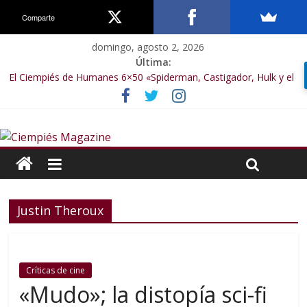
Comparte
domingo, agosto 2, 2026
Última:
El Ciempiés de Humanes 6×50 «Spiderman, Castigador, Hulk y el
final de la sexta temporada»
El Ciempiés de Humanes 6×49 «Kiritaaaaa»
El Ciempiés de Humanes 6×48 «El Síndrome de Odiseo»
El Ciempiés de Humanes 6×47 «De nada por nada»
El Ciempiés de Humanes 6×46 «Ciudadano Minion»
Justin Theroux
Críticas de cine
«Mudo»; la distopía sci-fi