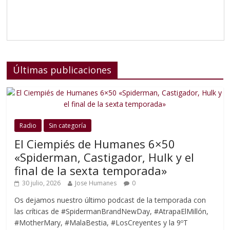
Últimas publicaciones
Radio
Sin categoría
El Ciempiés de Humanes 6×50
«Spiderman, Castigador, Hulk y el
final de la sexta temporada»
30 julio, 2026
Jose Humanes
0
Os dejamos nuestro último podcast de la temporada con
las críticas de #SpidermanBrandNewDay, #AtrapaElMillón,
#MotherMary, #MalaBestia, #LosCreyentes y la 9ºT