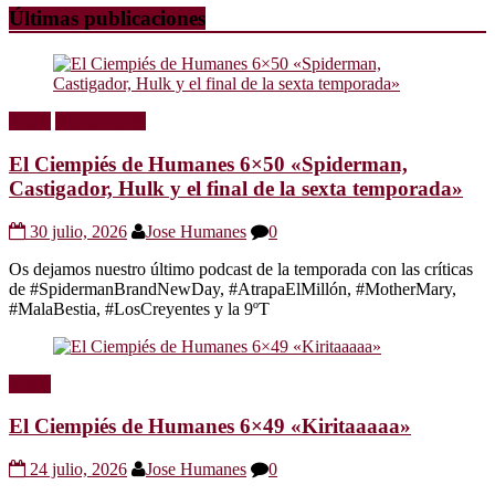
Últimas publicaciones
Radio
Sin categoría
El Ciempiés de Humanes 6×50 «Spiderman,
Castigador, Hulk y el final de la sexta temporada»
30 julio, 2026
Jose Humanes
0
Os dejamos nuestro último podcast de la temporada con las críticas
de #SpidermanBrandNewDay, #AtrapaElMillón, #MotherMary,
#MalaBestia, #LosCreyentes y la 9ºT
Radio
El Ciempiés de Humanes 6×49 «Kiritaaaaa»
24 julio, 2026
Jose Humanes
0