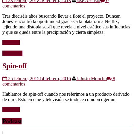
28 febrero, 2018
28 febrero, 2018
Jose Asensio
0
comentarios
Tras dieciséis años buscando llevar a flote el proyecto, Duncan
Jones encontró la oportunidad gracias a la plataforma Netflix;
tejiendo una distopía sci-fi que revela a nivel estético sus influencias
y que se queda entre la precipitación y cierta simpleza.
Leer más
Reportajes
Spin-off
25 febrero, 2015
14 febrero, 2016
J. Justo Moncho
8
comentarios
Hablamos de spin-off cuando nos referimos a un producto derivado
de otro. Esto en cine y televisión se traduce como «coger un
Leer más
Podcast