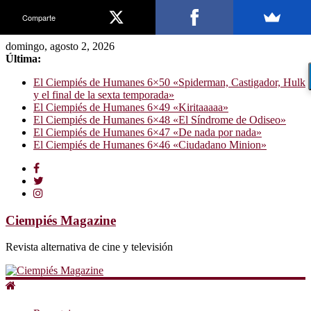
Comparte
domingo, agosto 2, 2026
Última:
El Ciempiés de Humanes 6×50 «Spiderman, Castigador, Hulk
y el final de la sexta temporada»
El Ciempiés de Humanes 6×49 «Kiritaaaaa»
El Ciempiés de Humanes 6×48 «El Síndrome de Odiseo»
El Ciempiés de Humanes 6×47 «De nada por nada»
El Ciempiés de Humanes 6×46 «Ciudadano Minion»
Ciempiés Magazine
Revista alternativa de cine y televisión