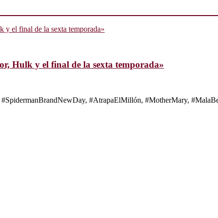
, Hulk y el final de la sexta temporada»
s de #SpidermanBrandNewDay, #AtrapaElMillón, #MotherMary, #MalaBes