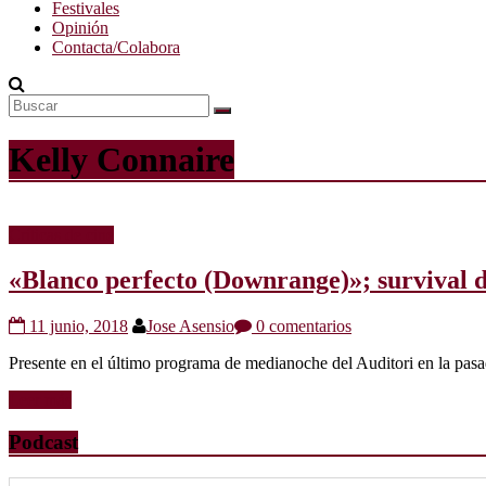
Festivales
Opinión
Contacta/Colabora
Kelly Connaire
Críticas de cine
«Blanco perfecto (Downrange)»; survival de
11 junio, 2018
Jose Asensio
0 comentarios
Presente en el último programa de medianoche del Auditori en la pasada
Leer más
Podcast