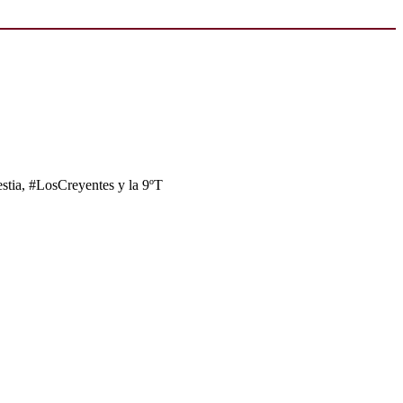
tia, #LosCreyentes y la 9ºT