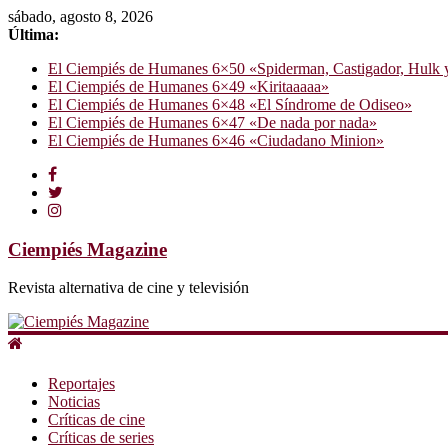
sábado, agosto 8, 2026
Última:
El Ciempiés de Humanes 6×50 «Spiderman, Castigador, Hulk y e
El Ciempiés de Humanes 6×49 «Kiritaaaaa»
El Ciempiés de Humanes 6×48 «El Síndrome de Odiseo»
El Ciempiés de Humanes 6×47 «De nada por nada»
El Ciempiés de Humanes 6×46 «Ciudadano Minion»
Ciempiés Magazine
Revista alternativa de cine y televisión
Reportajes
Noticias
Críticas de cine
Críticas de series