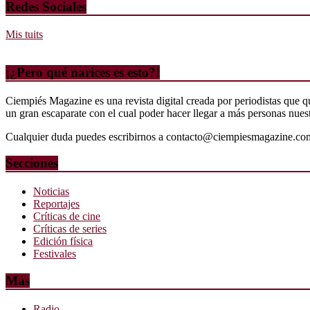
Redes Sociales
Mis tuits
¡¿Pero qué narices es esto?!
Ciempiés Magazine es una revista digital creada por periodistas que 
un gran escaparate con el cual poder hacer llegar a más personas nuestr
Cualquier duda puedes escribirnos a contacto@ciempiesmagazine.co
Secciones
Noticias
Reportajes
Críticas de cine
Críticas de series
Edición física
Festivales
Más
Radio