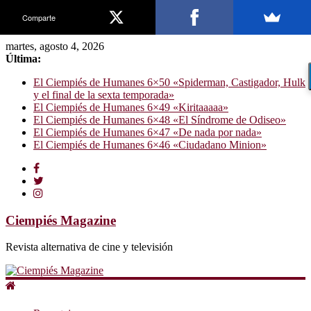
Comparte
martes, agosto 4, 2026
Última:
El Ciempiés de Humanes 6×50 «Spiderman, Castigador, Hulk
y el final de la sexta temporada»
El Ciempiés de Humanes 6×49 «Kiritaaaaa»
El Ciempiés de Humanes 6×48 «El Síndrome de Odiseo»
El Ciempiés de Humanes 6×47 «De nada por nada»
El Ciempiés de Humanes 6×46 «Ciudadano Minion»
Ciempiés Magazine
Revista alternativa de cine y televisión