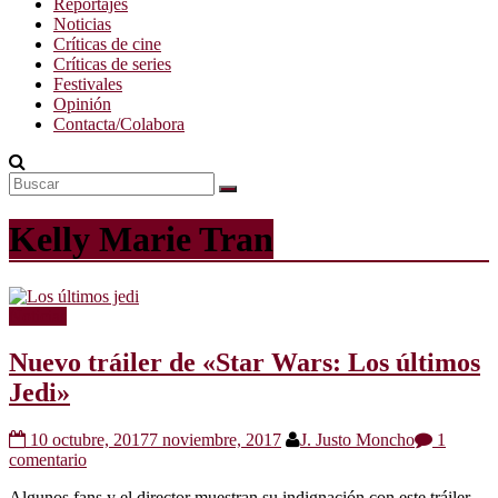
Reportajes
Noticias
Críticas de cine
Críticas de series
Festivales
Opinión
Contacta/Colabora
Kelly Marie Tran
Noticias
Nuevo tráiler de «Star Wars: Los últimos
Jedi»
10 octubre, 2017
7 noviembre, 2017
J. Justo Moncho
1
comentario
Algunos fans y el director muestran su indignación con este tráiler