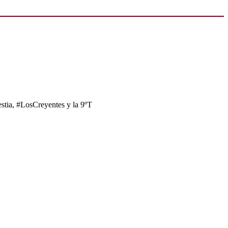
tia, #LosCreyentes y la 9ºT