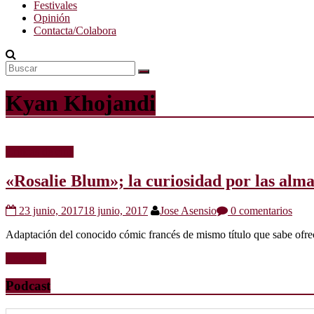
Festivales
Opinión
Contacta/Colabora
Kyan Khojandi
Críticas de cine
«Rosalie Blum»; la curiosidad por las almas
23 junio, 2017
18 junio, 2017
Jose Asensio
0 comentarios
Adaptación del conocido cómic francés de mismo título que sabe ofrec
Leer más
Podcast