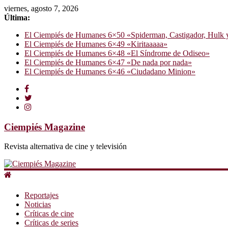
viernes, agosto 7, 2026
Última:
El Ciempiés de Humanes 6×50 «Spiderman, Castigador, Hulk y e
El Ciempiés de Humanes 6×49 «Kiritaaaaa»
El Ciempiés de Humanes 6×48 «El Síndrome de Odiseo»
El Ciempiés de Humanes 6×47 «De nada por nada»
El Ciempiés de Humanes 6×46 «Ciudadano Minion»
Ciempiés Magazine
Revista alternativa de cine y televisión
Reportajes
Noticias
Críticas de cine
Críticas de series