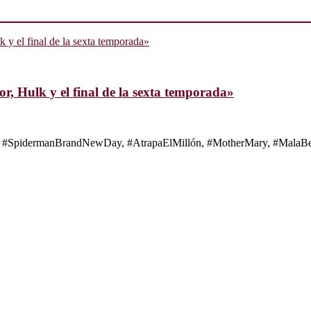
, Hulk y el final de la sexta temporada»
s de #SpidermanBrandNewDay, #AtrapaElMillón, #MotherMary, #MalaBes