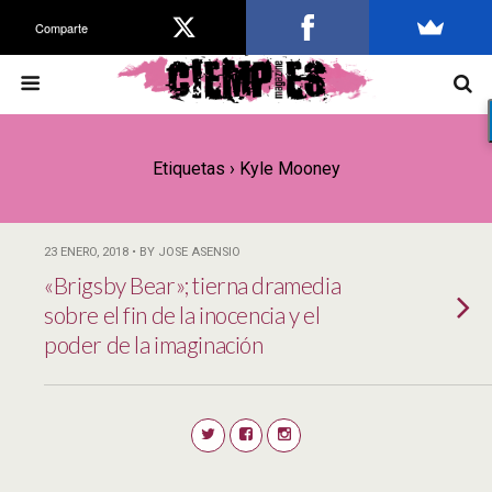
Comparte
Etiquetas › Kyle Mooney
23 ENERO, 2018 • BY JOSE ASENSIO
«Brigsby Bear»; tierna dramedia
sobre el fin de la inocencia y el
poder de la imaginación