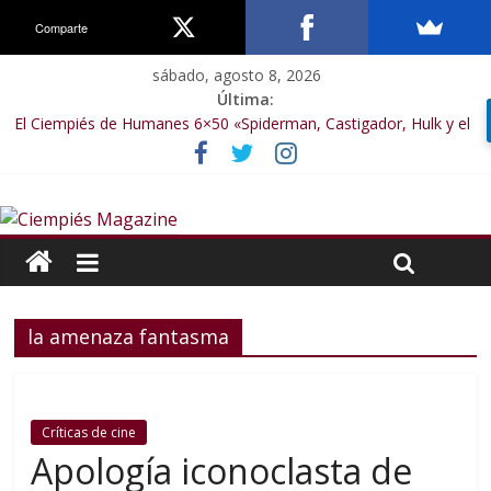
Comparte
sábado, agosto 8, 2026
Última:
El Ciempiés de Humanes 6×50 «Spiderman, Castigador, Hulk y el
final de la sexta temporada»
El Ciempiés de Humanes 6×49 «Kiritaaaaa»
El Ciempiés de Humanes 6×48 «El Síndrome de Odiseo»
El Ciempiés de Humanes 6×47 «De nada por nada»
El Ciempiés de Humanes 6×46 «Ciudadano Minion»
la amenaza fantasma
Críticas de cine
Apología iconoclasta de