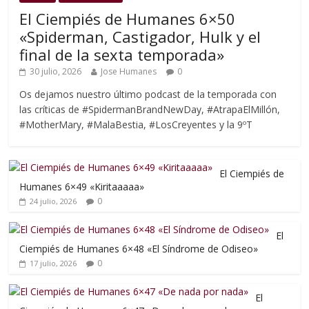
El Ciempiés de Humanes 6×50
«Spiderman, Castigador, Hulk y el
final de la sexta temporada»
30 julio, 2026
Jose Humanes
0
Os dejamos nuestro último podcast de la temporada con
las críticas de #SpidermanBrandNewDay, #AtrapaElMillón,
#MotherMary, #MalaBestia, #LosCreyentes y la 9ºT
El Ciempiés de
Humanes 6×49 «Kiritaaaaa»
0
24 julio, 2026
El
Ciempiés de Humanes 6×48 «El Síndrome de Odiseo»
0
17 julio, 2026
El