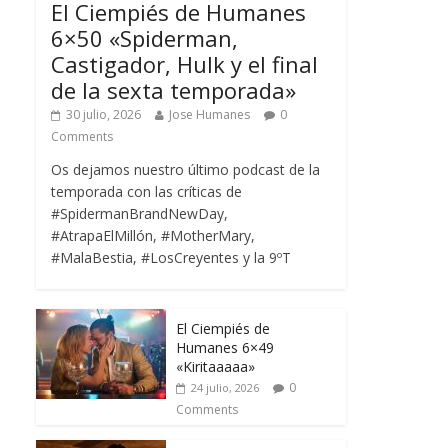
El Ciempiés de Humanes
6×50 «Spiderman,
Castigador, Hulk y el final
de la sexta temporada»
30 julio, 2026
Jose Humanes
0
Comments
Os dejamos nuestro último podcast de la
temporada con las críticas de
#SpidermanBrandNewDay,
#AtrapaElMillón, #MotherMary,
#MalaBestia, #LosCreyentes y la 9ºT
El Ciempiés de
Humanes 6×49
«Kiritaaaaa»
0
24 julio, 2026
Comments