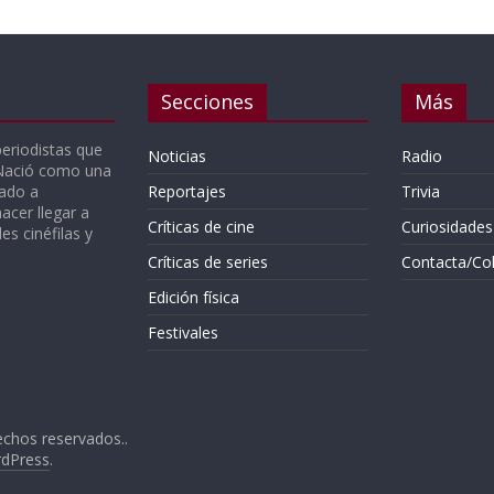
Secciones
Más
periodistas que
Noticias
Radio
 Nació como una
gado a
Reportajes
Trivia
acer llegar a
Críticas de cine
Curiosidades
s cinéfilas y
Críticas de series
Contacta/Co
Edición física
Festivales
echos reservados..
dPress
.