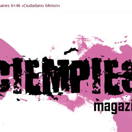
manes 6×46 «Ciudadano Minion»
anes 6×50 «Spiderman, Castigador, Hulk y el final de la sexta tempo
anes 6×49 «Kiritaaaaa»
manes 6×48 «El Síndrome de Odiseo»
manes 6×47 «De nada por nada»