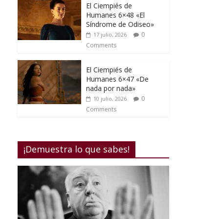
El Ciempiés de
Humanes 6×48 «El
Síndrome de Odiseo»
0
17 julio, 2026
Comments
El Ciempiés de
Humanes 6×47 «De
nada por nada»
0
10 julio, 2026
Comments
¡Demuestra lo que sabes!