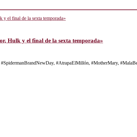
, Hulk y el final de la sexta temporada»
s de #SpidermanBrandNewDay, #AtrapaElMillón, #MotherMary, #MalaBes