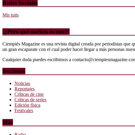
Redes Sociales
Mis tuits
¡¿Pero qué narices es esto?!
Ciempiés Magazine es una revista digital creada por periodistas que 
un gran escaparate con el cual poder hacer llegar a más personas nuestr
Cualquier duda puedes escribirnos a contacto@ciempiesmagazine.co
Secciones
Noticias
Reportajes
Críticas de cine
Críticas de series
Edición física
Festivales
Más
Radio