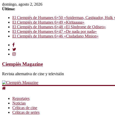
domingo, agosto 2, 2026
Última:
El Ciempiés de Humanes 6×50 «Spiderman, Castigador, Hulk y e
El Ciempiés de Humanes 6×49 «Kiritaaaaa»
El Ciempiés de Humanes 6×48 «El Síndrome de Odiseo»
El Ciempiés de Humanes 6×47 «De nada por nada»
El Ciempiés de Humanes 6×46 «Ciudadano Minion»
Ciempiés Magazine
Revista alternativa de cine y televisión
Reportajes
Noticias
Críticas de cine
Críticas de series