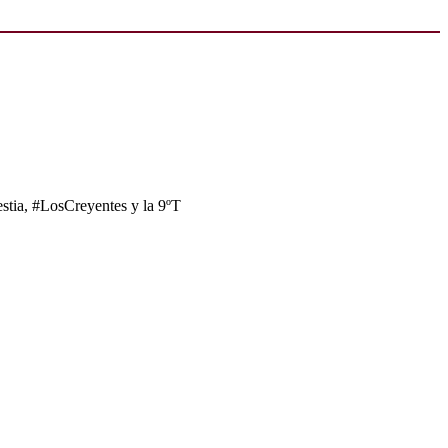
tia, #LosCreyentes y la 9ºT