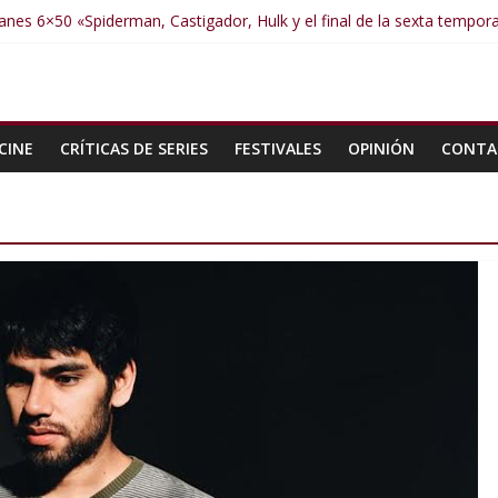
nes 6×50 «Spiderman, Castigador, Hulk y el final de la sexta tempor
anes 6×49 «Kiritaaaaa»
anes 6×48 «El Síndrome de Odiseo»
anes 6×47 «De nada por nada»
anes 6×46 «Ciudadano Minion»
CINE
CRÍTICAS DE SERIES
FESTIVALES
OPINIÓN
CONTA