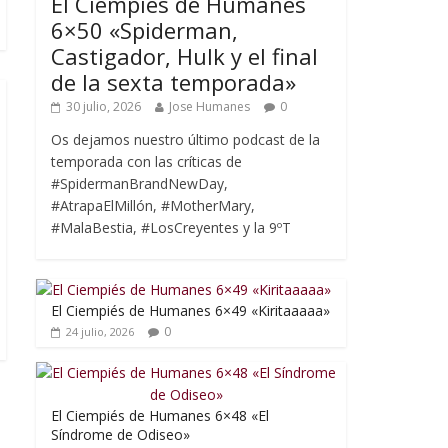
El Ciempiés de Humanes
6×50 «Spiderman,
Castigador, Hulk y el final
de la sexta temporada»
30 julio, 2026
Jose Humanes
0
Os dejamos nuestro último podcast de la
temporada con las críticas de
#SpidermanBrandNewDay,
#AtrapaElMillón, #MotherMary,
#MalaBestia, #LosCreyentes y la 9ºT
El Ciempiés de Humanes 6×49 «Kiritaaaaa»
0
24 julio, 2026
El Ciempiés de Humanes 6×48 «El
Síndrome de Odiseo»