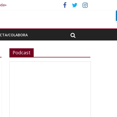
ada»
CTA/COLABORA
Podcast