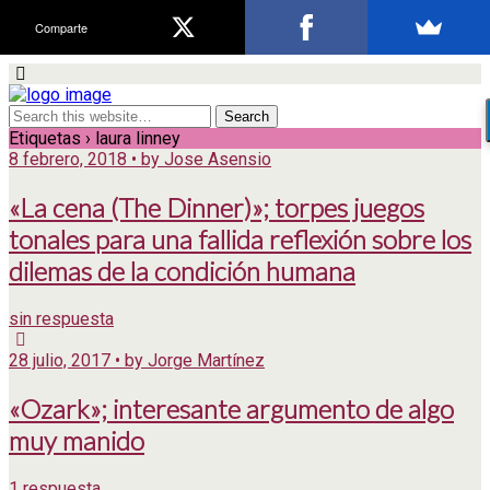
Comparte
Etiquetas › laura linney
8 febrero, 2018 • by Jose Asensio
«La cena (The Dinner)»; torpes juegos
tonales para una fallida reflexión sobre los
dilemas de la condición humana
sin respuesta
28 julio, 2017 • by Jorge Martínez
«Ozark»; interesante argumento de algo
muy manido
1 respuesta