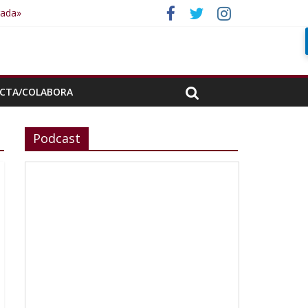
rada»
CTA/COLABORA
Podcast