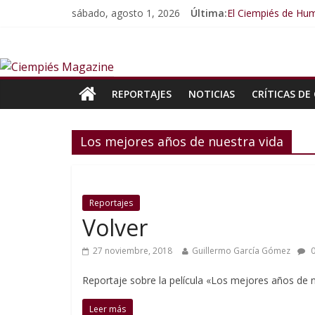
sábado, agosto 1, 2026
Última:
El Ciempiés de Hum
El Ciempiés de Hu
El Ciempiés de Hu
El Ciempiés de Hu
El Ciempiés de Hu
REPORTAJES
NOTICIAS
CRÍTICAS DE 
Los mejores años de nuestra vida
Reportajes
Volver
27 noviembre, 2018
Guillermo García Gómez
0
Reportaje sobre la película «Los mejores años de n
Leer más