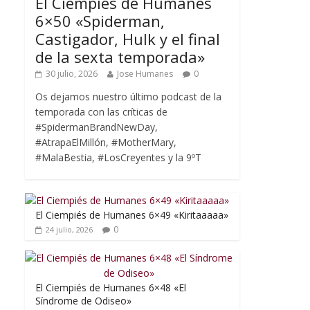
El Ciempiés de Humanes
6×50 «Spiderman,
Castigador, Hulk y el final
de la sexta temporada»
30 julio, 2026
Jose Humanes
0
Os dejamos nuestro último podcast de la
temporada con las críticas de
#SpidermanBrandNewDay,
#AtrapaElMillón, #MotherMary,
#MalaBestia, #LosCreyentes y la 9ºT
El Ciempiés de Humanes 6×49 «Kiritaaaaa»
0
24 julio, 2026
El Ciempiés de Humanes 6×48 «El
Síndrome de Odiseo»