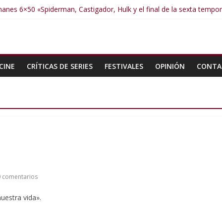
anes 6×50 «Spiderman, Castigador, Hulk y el final de la sexta tempo
manes 6×49 «Kiritaaaaa»
manes 6×48 «El Síndrome de Odiseo»
manes 6×47 «De nada por nada»
manes 6×46 «Ciudadano Minion»
CINE
CRÍTICAS DE SERIES
FESTIVALES
OPINIÓN
CONTA
 comentarios
uestra vida».