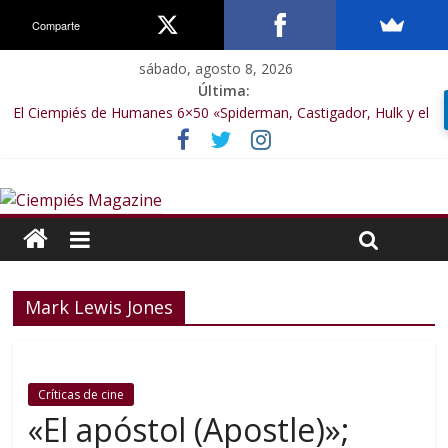
Comparte
sábado, agosto 8, 2026
Última:
El Ciempiés de Humanes 6×50 «Spiderman, Castigador, Hulk y el
final de la sexta temporada»
El Ciempiés de Humanes 6×49 «Kiritaaaaa»
El Ciempiés de Humanes 6×48 «El Síndrome de Odiseo»
El Ciempiés de Humanes 6×47 «De nada por nada»
El Ciempiés de Humanes 6×46 «Ciudadano Minion»
Mark Lewis Jones
Críticas de cine
«El apóstol (Apostle)»;