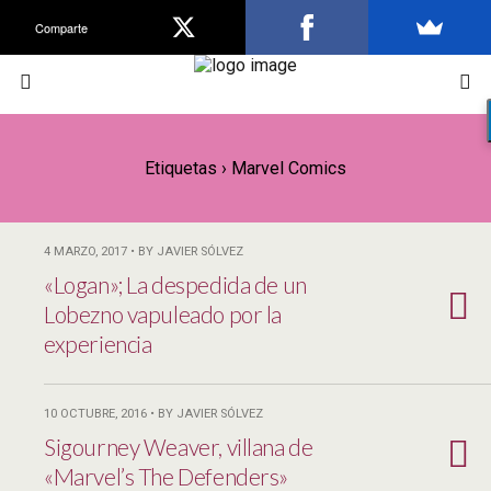
Comparte
Etiquetas › Marvel Comics
4 MARZO, 2017 • BY JAVIER SÓLVEZ
«Logan»; La despedida de un
Lobezno vapuleado por la
experiencia
10 OCTUBRE, 2016 • BY JAVIER SÓLVEZ
Sigourney Weaver, villana de
«Marvel’s The Defenders»