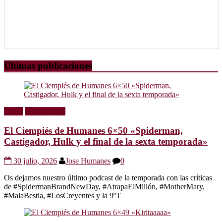
Últimas publicaciones
Radio
Sin categoría
El Ciempiés de Humanes 6×50 «Spiderman,
Castigador, Hulk y el final de la sexta temporada»
30 julio, 2026
Jose Humanes
0
Os dejamos nuestro último podcast de la temporada con las críticas
de #SpidermanBrandNewDay, #AtrapaElMillón, #MotherMary,
#MalaBestia, #LosCreyentes y la 9ºT