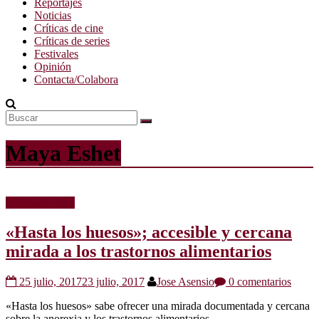
Reportajes
Noticias
Críticas de cine
Críticas de series
Festivales
Opinión
Contacta/Colabora
Maya Eshet
Críticas de cine
«Hasta los huesos»; accesible y cercana
mirada a los trastornos alimentarios
25 julio, 2017
23 julio, 2017
Jose Asensio
0 comentarios
«Hasta los huesos» sabe ofrecer una mirada documentada y cercana
sobre la anorexia y los trastornos alimentarios.