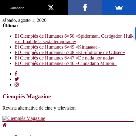
Comparte
sábado, agosto 1, 2026
Última:
El Ciempiés de Humanes 6×50 «Spiderman, Castigador, Hulk
y el final de la sexta temporada»
El Ciempiés de Humanes 6×49 «Kiritaaaaa»
El Ciempiés de Humanes 6×48 «El Síndrome de Odiseo»
El Ciempiés de Humanes 6×47 «De nada por nada»
El Ciempiés de Humanes 6×46 «Ciudadano Minion»
Ciempiés Magazine
Revista alternativa de cine y televisión