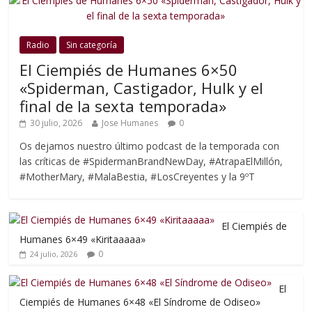
Radio
Sin categoría
El Ciempiés de Humanes 6×50
«Spiderman, Castigador, Hulk y el
final de la sexta temporada»
30 julio, 2026
Jose Humanes
0
Os dejamos nuestro último podcast de la temporada con
las críticas de #SpidermanBrandNewDay, #AtrapaElMillón,
#MotherMary, #MalaBestia, #LosCreyentes y la 9ºT
El Ciempiés de
Humanes 6×49 «Kiritaaaaa»
0
24 julio, 2026
El
Ciempiés de Humanes 6×48 «El Síndrome de Odiseo»