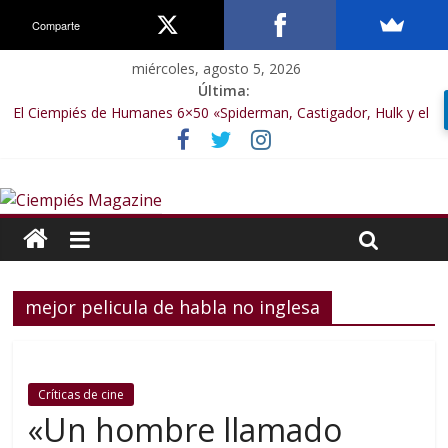
Comparte
miércoles, agosto 5, 2026
Última:
El Ciempiés de Humanes 6×50 «Spiderman, Castigador, Hulk y el
final de la sexta temporada»
El Ciempiés de Humanes 6×49 «Kiritaaaaa»
El Ciempiés de Humanes 6×48 «El Síndrome de Odiseo»
El Ciempiés de Humanes 6×47 «De nada por nada»
El Ciempiés de Humanes 6×46 «Ciudadano Minion»
mejor pelicula de habla no inglesa
Críticas de cine
«Un hombre llamado