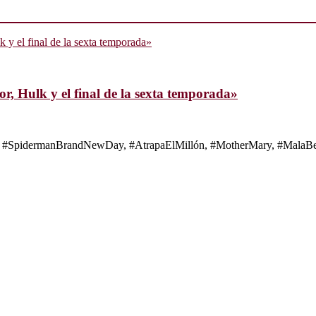
, Hulk y el final de la sexta temporada»
s de #SpidermanBrandNewDay, #AtrapaElMillón, #MotherMary, #MalaBes