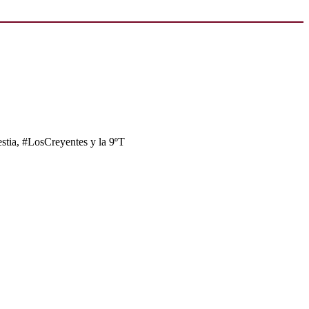
tia, #LosCreyentes y la 9ºT