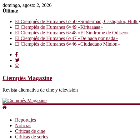
domingo, agosto 2, 2026
Última:
El Ciempiés de Humanes 6×50 «Spiderman, Castigador, Hulk y e
El Ciempiés de Humanes 6×49 «Kiritaaaaa»
El Ciempiés de Humanes 6×48 «El Síndrome de Odiseo»
El Ciempiés de Humanes 6×47 «De nada por nada»
El Ciempiés de Humanes 6×46 «Ciudadano Minion»
Ciempiés Magazine
Revista alternativa de cine y televisión
Reportajes
Noticias
Críticas de cine
Críticas de series