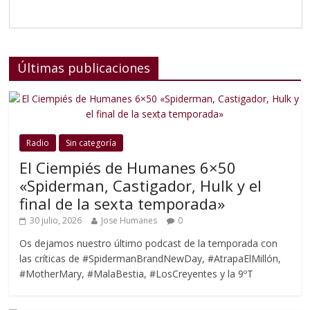
Últimas publicaciones
Radio
Sin categoría
El Ciempiés de Humanes 6×50
«Spiderman, Castigador, Hulk y el
final de la sexta temporada»
30 julio, 2026
Jose Humanes
0
Os dejamos nuestro último podcast de la temporada con
las críticas de #SpidermanBrandNewDay, #AtrapaElMillón,
#MotherMary, #MalaBestia, #LosCreyentes y la 9ºT