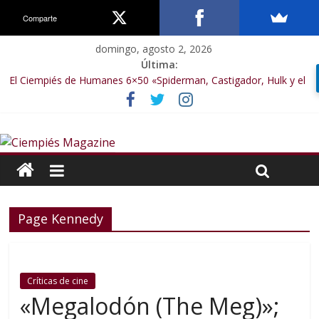
Comparte
domingo, agosto 2, 2026
Última:
El Ciempiés de Humanes 6×50 «Spiderman, Castigador, Hulk y el
final de la sexta temporada»
El Ciempiés de Humanes 6×49 «Kiritaaaaa»
El Ciempiés de Humanes 6×48 «El Síndrome de Odiseo»
El Ciempiés de Humanes 6×47 «De nada por nada»
El Ciempiés de Humanes 6×46 «Ciudadano Minion»
Page Kennedy
Críticas de cine
«Megalodón (The Meg)»;