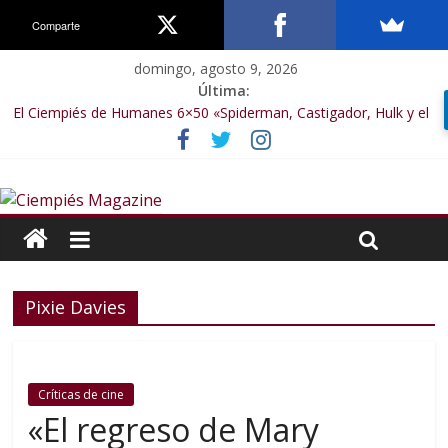
Comparte
domingo, agosto 9, 2026
Última:
El Ciempiés de Humanes 6×50 «Spiderman, Castigador, Hulk y el
final de la sexta temporada»
El Ciempiés de Humanes 6×49 «Kiritaaaaa»
El Ciempiés de Humanes 6×48 «El Síndrome de Odiseo»
El Ciempiés de Humanes 6×47 «De nada por nada»
El Ciempiés de Humanes 6×46 «Ciudadano Minion»
Pixie Davies
Críticas de cine
«El regreso de Mary