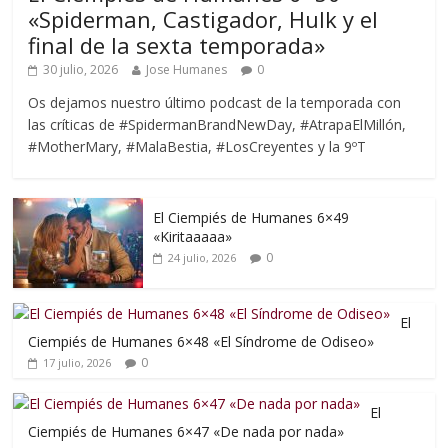
«Spiderman, Castigador, Hulk y el
final de la sexta temporada»
30 julio, 2026
Jose Humanes
0
Os dejamos nuestro último podcast de la temporada con
las críticas de #SpidermanBrandNewDay, #AtrapaElMillón,
#MotherMary, #MalaBestia, #LosCreyentes y la 9ºT
El Ciempiés de Humanes 6×49
«Kiritaaaaa»
0
24 julio, 2026
El
Ciempiés de Humanes 6×48 «El Síndrome de Odiseo»
0
17 julio, 2026
El
Ciempiés de Humanes 6×47 «De nada por nada»