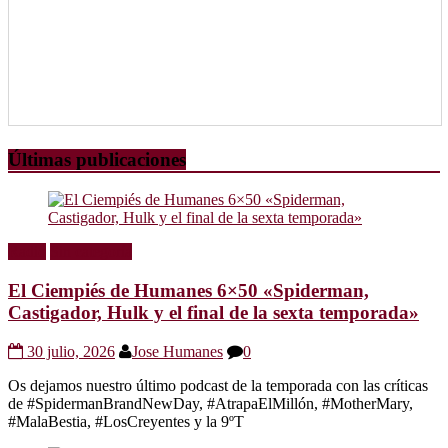
Últimas publicaciones
Radio
Sin categoría
El Ciempiés de Humanes 6×50 «Spiderman,
Castigador, Hulk y el final de la sexta temporada»
30 julio, 2026
Jose Humanes
0
Os dejamos nuestro último podcast de la temporada con las críticas
de #SpidermanBrandNewDay, #AtrapaElMillón, #MotherMary,
#MalaBestia, #LosCreyentes y la 9ºT