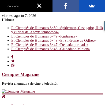
Comparte
viernes, agosto 7, 2026
Última:
El Ciempiés de Humanes 6×50 «Spiderman, Castigador, Hulk
y el final de la sexta temporada»
El Ciempiés de Humanes 6×49 «Kiritaaaaa»
El Ciempiés de Humanes 6×48 «El Síndrome de Odiseo»
El Ciempiés de Humanes 6×47 «De nada por nada»
El Ciempiés de Humanes 6×46 «Ciudadano Minion»
Ciempiés Magazine
Revista alternativa de cine y televisión