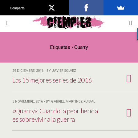
Comparte
Etiquetas › Quarry
29 DICIEMBRE, 2016 • BY JAVIER SÓLVEZ
Las 15 mejores series de 2016
3 NOVIEMBRE, 2016 • BY GABRIEL MARTÍNEZ RUIBAL
«Quarry»; Cuando la peor herida
es sobrevivir a la guerra