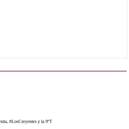
tia, #LosCreyentes y la 9ºT