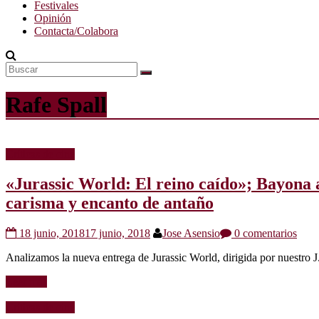
Festivales
Opinión
Contacta/Colabora
Rafe Spall
Críticas de cine
«Jurassic World: El reino caído»; Bayona 
carisma y encanto de antaño
18 junio, 2018
17 junio, 2018
Jose Asensio
0 comentarios
Analizamos la nueva entrega de Jurassic World, dirigida por nuestro 
Leer más
Críticas de cine