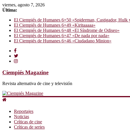
viernes, agosto 7, 2026
Última:
El Ciempiés de Humanes 6×50 «Spiderman, Castigador, Hulk y e
El Ciempiés de Humanes 6×49 «Kiritaaaaa»
El Ciempiés de Humanes 6×48 «El Síndrome de Odiseo»
El Ciempiés de Humanes 6×47 «De nada por nada»
El Ciempiés de Humanes 6×46 «Ciudadano Minion»
Ciempiés Magazine
Revista alternativa de cine y televisión
Reportajes
Noticias
Críticas de cine
Críticas de series