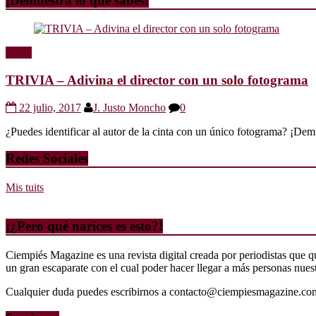
¡Demuestra lo que sabes!
Trivia
TRIVIA – Adivina el director con un solo fotograma
22 julio, 2017
J. Justo Moncho
0
¿Puedes identificar al autor de la cinta con un único fotograma? ¡Dem
Redes Sociales
Mis tuits
¡¿Pero qué narices es esto?!
Ciempiés Magazine es una revista digital creada por periodistas que 
un gran escaparate con el cual poder hacer llegar a más personas nuestr
Cualquier duda puedes escribirnos a contacto@ciempiesmagazine.co