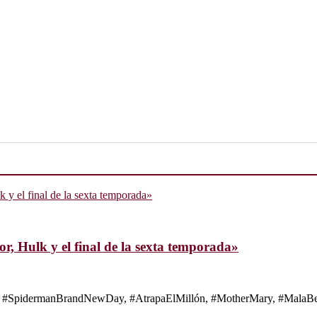
, Hulk y el final de la sexta temporada»
s de #SpidermanBrandNewDay, #AtrapaElMillón, #MotherMary, #MalaBes