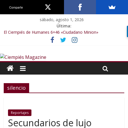
Comparte
sábado, agosto 1, 2026
Última:
El Ciempiés de Humanes 6×46 «Ciudadano Minion»
El Ciempiés de Humanes 6×50 «Spiderman, Castigador, Hulk y el
final de la sexta temporada»
El Ciempiés de Humanes 6×49 «Kiritaaaaa»
El Ciempiés de Humanes 6×48 «El Síndrome de Odiseo»
El Ciempiés de Humanes 6×47 «De nada por nada»
silencio
Reportajes
Secundarios de lujo