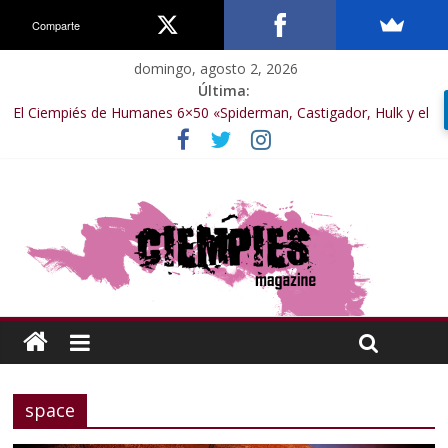
Comparte
domingo, agosto 2, 2026
Última:
El Ciempiés de Humanes 6×50 «Spiderman, Castigador, Hulk y el
final de la sexta temporada»
El Ciempiés de Humanes 6×49 «Kiritaaaaa»
El Ciempiés de Humanes 6×48 «El Síndrome de Odiseo»
El Ciempiés de Humanes 6×47 «De nada por nada»
El Ciempiés de Humanes 6×46 «Ciudadano Minion»
space