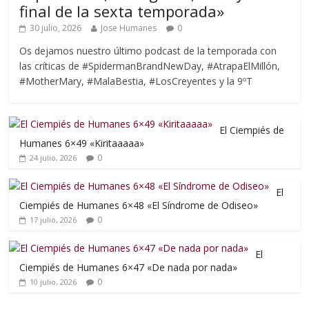
final de la sexta temporada»
30 julio, 2026
Jose Humanes
0
Os dejamos nuestro último podcast de la temporada con
las críticas de #SpidermanBrandNewDay, #AtrapaElMillón,
#MotherMary, #MalaBestia, #LosCreyentes y la 9ºT
El Ciempiés de
Humanes 6×49 «Kiritaaaaa»
0
24 julio, 2026
El
Ciempiés de Humanes 6×48 «El Síndrome de Odiseo»
0
17 julio, 2026
El
Ciempiés de Humanes 6×47 «De nada por nada»
0
10 julio, 2026