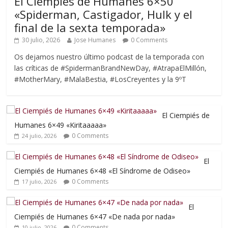
El Ciempiés de Humanes 6×50
«Spiderman, Castigador, Hulk y el
final de la sexta temporada»
30 julio, 2026
Jose Humanes
0 Comments
Os dejamos nuestro último podcast de la temporada con
las críticas de #SpidermanBrandNewDay, #AtrapaElMillón,
#MotherMary, #MalaBestia, #LosCreyentes y la 9ºT
El Ciempiés de
Humanes 6×49 «Kiritaaaaa»
0 Comments
24 julio, 2026
El
Ciempiés de Humanes 6×48 «El Síndrome de Odiseo»
0 Comments
17 julio, 2026
El
Ciempiés de Humanes 6×47 «De nada por nada»
0 Comments
10 julio, 2026