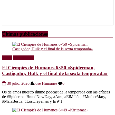
Últimas publicaciones
Radio
Sin categoría
El Ciempiés de Humanes 6×50 «Spiderman,
Castigador, Hulk y el final de la sexta temporada»
30 julio, 2026
Jose Humanes
0
Os dejamos nuestro último podcast de la temporada con las críticas
de #SpidermanBrandNewDay, #AtrapaElMillón, #MotherMary,
#MalaBestia, #LosCreyentes y la 9ºT