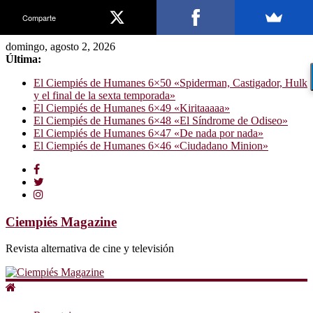
Comparte
domingo, agosto 2, 2026
Última:
El Ciempiés de Humanes 6×50 «Spiderman, Castigador, Hulk
y el final de la sexta temporada»
El Ciempiés de Humanes 6×49 «Kiritaaaaa»
El Ciempiés de Humanes 6×48 «El Síndrome de Odiseo»
El Ciempiés de Humanes 6×47 «De nada por nada»
El Ciempiés de Humanes 6×46 «Ciudadano Minion»
Ciempiés Magazine
Revista alternativa de cine y televisión