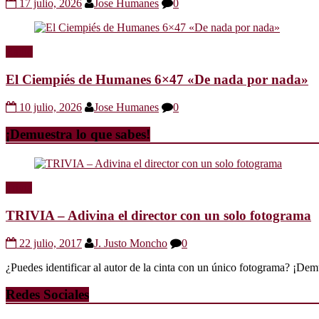
17 julio, 2026
Jose Humanes
0
Radio
El Ciempiés de Humanes 6×47 «De nada por nada»
10 julio, 2026
Jose Humanes
0
¡Demuestra lo que sabes!
Trivia
TRIVIA – Adivina el director con un solo fotograma
22 julio, 2017
J. Justo Moncho
0
¿Puedes identificar al autor de la cinta con un único fotograma? ¡Dem
Redes Sociales