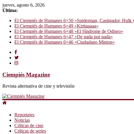
jueves, agosto 6, 2026
Última:
El Ciempiés de Humanes 6×50 «Spiderman, Castigador, Hulk y e
El Ciempiés de Humanes 6×49 «Kiritaaaaa»
El Ciempiés de Humanes 6×48 «El Síndrome de Odiseo»
El Ciempiés de Humanes 6×47 «De nada por nada»
El Ciempiés de Humanes 6×46 «Ciudadano Minion»
Ciempiés Magazine
Revista alternativa de cine y televisión
Reportajes
Noticias
Críticas de cine
Críticas de series