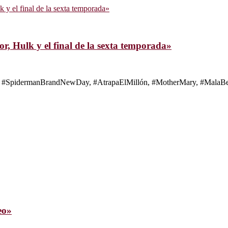
, Hulk y el final de la sexta temporada»
s de #SpidermanBrandNewDay, #AtrapaElMillón, #MotherMary, #MalaBes
eo»