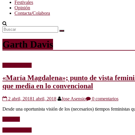
Festivales
Opinión
Contacta/Colabora
Garth Davis
Críticas de cine
«María Magdalena»; punto de vista feminist
que media en lo convencional
2 abril, 2018
1 abril, 2018
Jose Asensio
0 comentarios
Desde una oportunista visión de los (necesarios) tiempos feministas q
Leer más
Críticas de cine