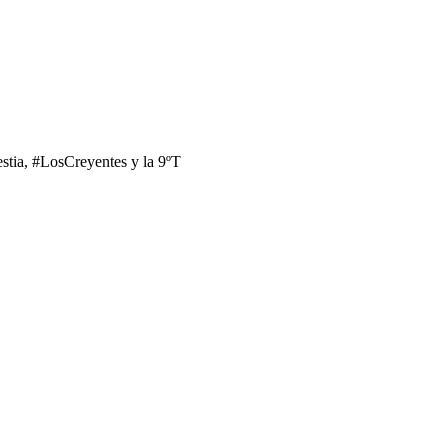
tia, #LosCreyentes y la 9ºT