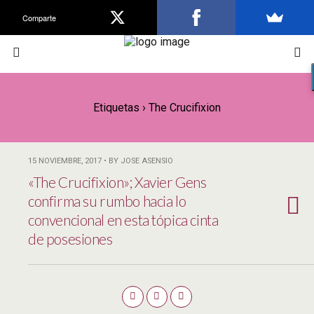
Comparte
Etiquetas › The Crucifixion
15 NOVIEMBRE, 2017 • BY JOSE ASENSIO
«The Crucifixion»; Xavier Gens
confirma su rumbo hacia lo
convencional en esta tópica cinta
de posesiones