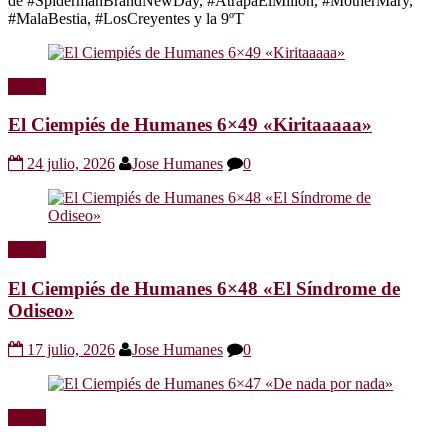
de #SpidermanBrandNewDay, #AtrapaElMillón, #MotherMary,
#MalaBestia, #LosCreyentes y la 9ºT
Radio
El Ciempiés de Humanes 6×49 «Kiritaaaaa»
24 julio, 2026
Jose Humanes
0
Radio
El Ciempiés de Humanes 6×48 «El Síndrome de
Odiseo»
17 julio, 2026
Jose Humanes
0
Radio