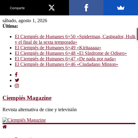
Comparte
sábado, agosto 1, 2026
Última:
El Ciempiés de Humanes 6×50 «Spiderman, Castigador, Hulk
y el final de la sexta temporada»
El Ciempiés de Humanes 6×49 «Kiritaaaaa»
El Ciempiés de Humanes 6×48 «El Síndrome de Odiseo»
El Ciempiés de Humanes 6×47 «De nada por nada»
El Ciempiés de Humanes 6×46 «Ciudadano Minion»
Ciempiés Magazine
Revista alternativa de cine y televisión