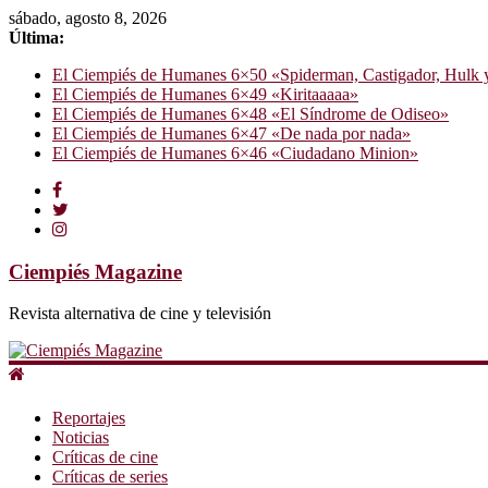
sábado, agosto 8, 2026
Última:
El Ciempiés de Humanes 6×50 «Spiderman, Castigador, Hulk y e
El Ciempiés de Humanes 6×49 «Kiritaaaaa»
El Ciempiés de Humanes 6×48 «El Síndrome de Odiseo»
El Ciempiés de Humanes 6×47 «De nada por nada»
El Ciempiés de Humanes 6×46 «Ciudadano Minion»
Ciempiés Magazine
Revista alternativa de cine y televisión
Reportajes
Noticias
Críticas de cine
Críticas de series