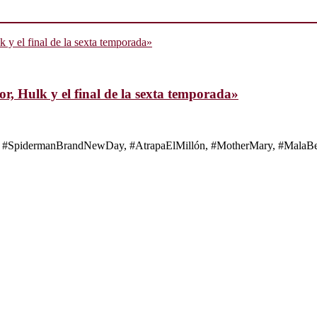
, Hulk y el final de la sexta temporada»
s de #SpidermanBrandNewDay, #AtrapaElMillón, #MotherMary, #MalaBes