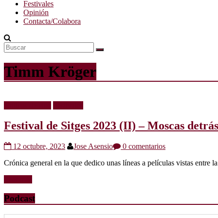
Festivales
Opinión
Contacta/Colabora
Timm Kröger
Críticas de cine
Festivales
Festival de Sitges 2023 (II) – Moscas detrá
12 octubre, 2023
Jose Asensio
0 comentarios
Crónica general en la que dedico unas líneas a películas vistas entre la
Leer más
Podcast