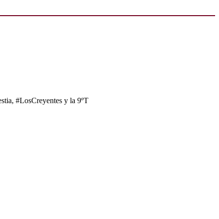
tia, #LosCreyentes y la 9ºT