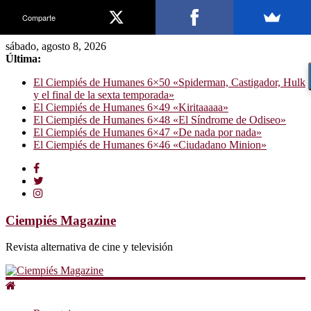
Comparte
sábado, agosto 8, 2026
Última:
El Ciempiés de Humanes 6×50 «Spiderman, Castigador, Hulk
y el final de la sexta temporada»
El Ciempiés de Humanes 6×49 «Kiritaaaaa»
El Ciempiés de Humanes 6×48 «El Síndrome de Odiseo»
El Ciempiés de Humanes 6×47 «De nada por nada»
El Ciempiés de Humanes 6×46 «Ciudadano Minion»
Ciempiés Magazine
Revista alternativa de cine y televisión