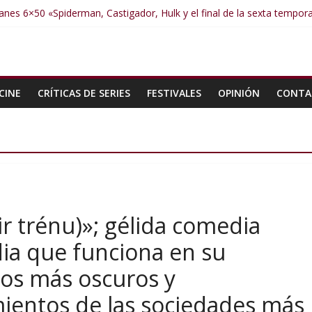
nes 6×50 «Spiderman, Castigador, Hulk y el final de la sexta tempor
anes 6×49 «Kiritaaaaa»
anes 6×48 «El Síndrome de Odiseo»
anes 6×47 «De nada por nada»
anes 6×46 «Ciudadano Minion»
CINE
CRÍTICAS DE SERIES
FESTIVALES
OPINIÓN
CONTA
r trénu)»; gélida comedia
dia que funciona en su
los más oscuros y
ientos de las sociedades más