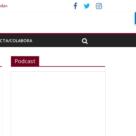
ada»
CTA/COLABORA
Podcast