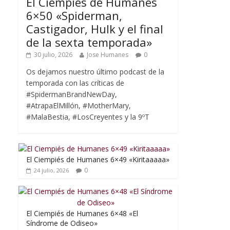
El Ciempiés de Humanes
6×50 «Spiderman,
Castigador, Hulk y el final
de la sexta temporada»
30 julio, 2026
Jose Humanes
0
Os dejamos nuestro último podcast de la
temporada con las críticas de
#SpidermanBrandNewDay,
#AtrapaElMillón, #MotherMary,
#MalaBestia, #LosCreyentes y la 9ºT
El Ciempiés de Humanes 6×49 «Kiritaaaaa»
0
24 julio, 2026
El Ciempiés de Humanes 6×48 «El
Síndrome de Odiseo»