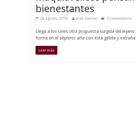
bienestantes
28 agosto, 2018
Jose Asensio
0 comentarios
Llega a los cines otra propuesta surgida del lejan
forma en el séptimo arte con esta gélida y extrañ
Leer más