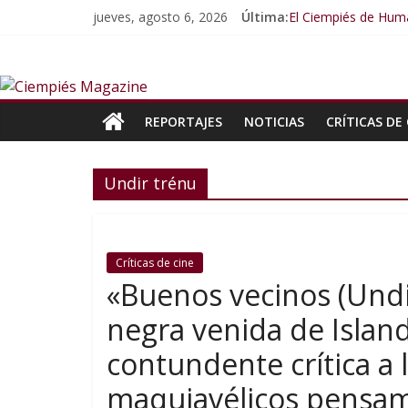
jueves, agosto 6, 2026
Última:
El Ciempiés de Huma
El Ciempiés de Hum
El Ciempiés de Hum
El Ciempiés de Hum
El Ciempiés de Hum
REPORTAJES
NOTICIAS
CRÍTICAS DE 
Undir trénu
Críticas de cine
«Buenos vecinos (Undi
negra venida de Islan
contundente crítica a 
maquiavélicos pensam