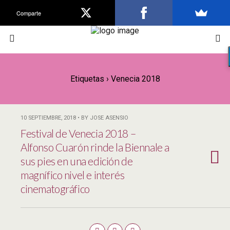
Comparte
Etiquetas › Venecia 2018
10 SEPTIEMBRE, 2018 • BY JOSE ASENSIO
Festival de Venecia 2018 –
Alfonso Cuarón rinde la Biennale a
sus pies en una edición de
magnífico nivel e interés
cinematográfico