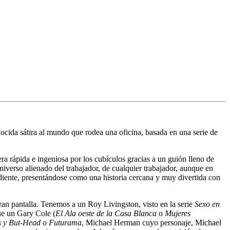
nocida sátira al mundo que rodea una oficina, basada en una serie de
era rápida e ingeniosa por los cubículos gracias a un guión lleno de
universo alienado del trabajador, de cualquier trabajador, aunque en
ndiente, presentándose como una historia cercana y muy divertida con
 gran pantalla. Tenemos a un Roy Livingston, visto en la serie
Sexo en
ue un Gary Cole (
El Ala oeste de la Casa Blanca
o
Mujeres
s y But-Head
o
Futurama
, Michael Herman cuyo personaje, Michael