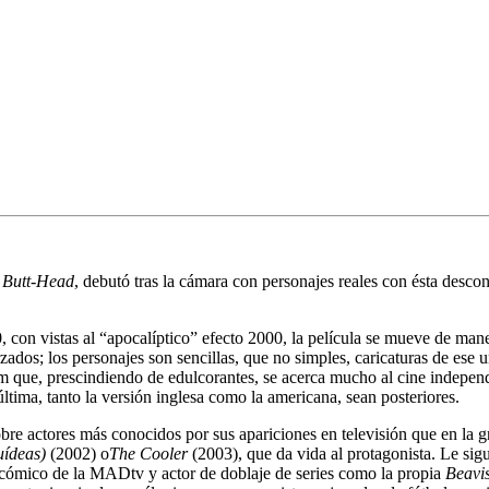
 Butt-Head
, debutó tras la cámara con personajes reales con ésta desco
0, con vistas al “apocalíptico” efecto 2000, la película se mueve de man
zados; los personajes son sencillas, que no simples, caricaturas de ese 
film que, prescindiendo de edulcorantes, se acerca mucho al cine indepe
última, tanto la versión inglesa como la americana, sean posteriores.
 sobre actores más conocidos por sus apariciones en televisión que en la
uídeas)
(2002) o
The Cooler
(2003), que da vida al protagonista. Le sig
ll cómico de la MADtv y actor de doblaje de series como la propia
Beavi