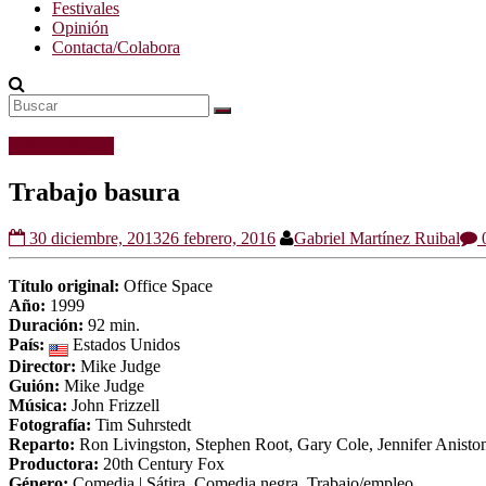
Festivales
Opinión
Contacta/Colabora
Críticas de cine
Trabajo basura
30 diciembre, 2013
26 febrero, 2016
Gabriel Martínez Ruibal
0
Título original:
Office Space
Año:
1999
Duración:
92 min.
País:
Estados Unidos
Director:
Mike Judge
Guión:
Mike Judge
Música:
John Frizzell
Fotografía:
Tim Suhrstedt
Reparto:
Ron Livingston, Stephen Root, Gary Cole, Jennifer Anist
Productora:
20th Century Fox
Género:
Comedia | Sátira. Comedia negra. Trabajo/empleo