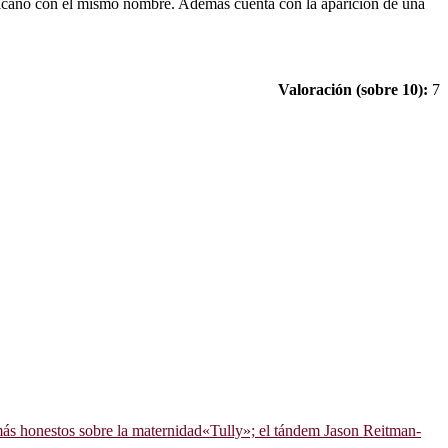
mericano con el mismo nombre. Además cuenta con la aparición de una
Valoración (sobre 10):
7
«Tully»; el tándem Jason Reitman-