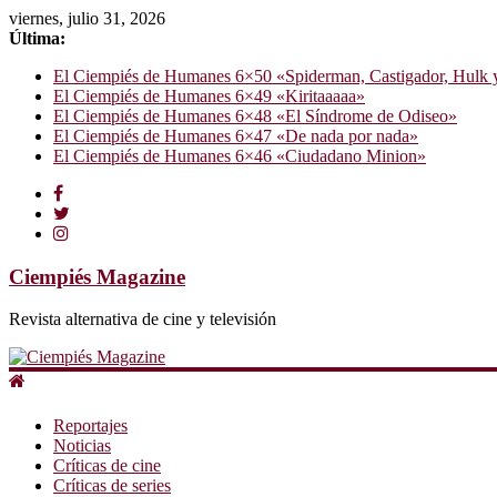
viernes, julio 31, 2026
Última:
El Ciempiés de Humanes 6×50 «Spiderman, Castigador, Hulk y e
El Ciempiés de Humanes 6×49 «Kiritaaaaa»
El Ciempiés de Humanes 6×48 «El Síndrome de Odiseo»
El Ciempiés de Humanes 6×47 «De nada por nada»
El Ciempiés de Humanes 6×46 «Ciudadano Minion»
Ciempiés Magazine
Revista alternativa de cine y televisión
Reportajes
Noticias
Críticas de cine
Críticas de series