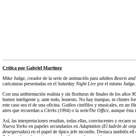
Crítica por Gabriel Martínez
Mike Judge, creador de la serie de animación para adultos
Beavis and
caricaturas presentadas en el
Saturday Night Live
por el mismo Judge.
Con una ambientación realista y sin florituras de finales de los años 9
humor inteligente y, ante todo, honesto. No hay trampas, ni chistes for
este caso sea el de una oficina. Guiños cinéfilos y musicales, en un 
aires que recuerdan a
Clerks
(1994) o la serie
The Office
, aunque ésta 
Así, las interpretaciones resultan, todas ellas, convincentes y recaen
Nueva York
o en papeles secundarios en
Adaptation (El ladrón de orq
desesperadas
) en el papel de típico jefe incordio. Destaca también e