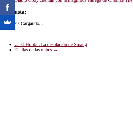
Diablo Cody cuentan con la magnífica entrega de Charlize Thero
Me gusta:
Me gusta
Cargando...
←
El Hobbit: La desolación de Smaug
El atlas de las nubes
→