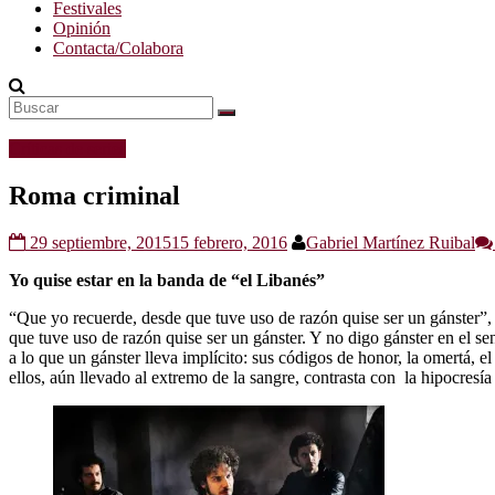
Festivales
Opinión
Contacta/Colabora
Críticas de series
Roma criminal
29 septiembre, 2015
15 febrero, 2016
Gabriel Martínez Ruibal
Yo quise estar en la banda de “el Libanés”
“Que yo recuerde, desde que tuve uso de razón quise ser un gánster”
que tuve uso de razón quise ser un gánster. Y no digo gánster en el s
a lo que un gánster lleva implícito: sus códigos de honor, la omertá, e
ellos, aún llevado al extremo de la sangre, contrasta con la hipocresí