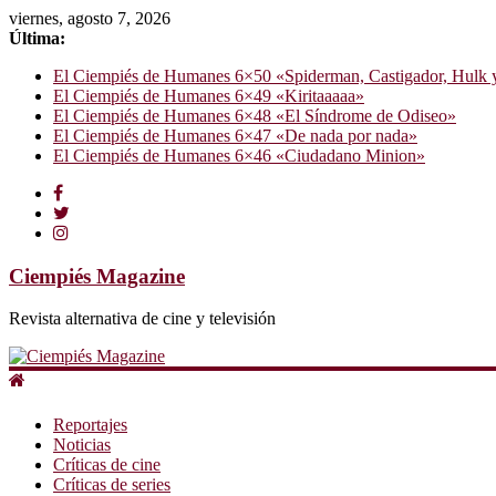
viernes, agosto 7, 2026
Última:
El Ciempiés de Humanes 6×50 «Spiderman, Castigador, Hulk y e
El Ciempiés de Humanes 6×49 «Kiritaaaaa»
El Ciempiés de Humanes 6×48 «El Síndrome de Odiseo»
El Ciempiés de Humanes 6×47 «De nada por nada»
El Ciempiés de Humanes 6×46 «Ciudadano Minion»
Ciempiés Magazine
Revista alternativa de cine y televisión
Reportajes
Noticias
Críticas de cine
Críticas de series