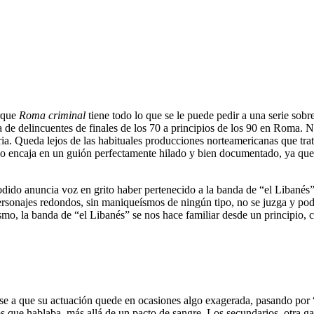
orque
Roma criminal
tiene todo lo que se le puede pedir a una serie sob
a de delincuentes de finales de los 70 a principios de los 90 en Roma. 
ria. Queda lejos de las habituales producciones norteamericanas que tra
todo encaja en un guión perfectamente hilado y bien documentado, ya q
odido anuncia voz en grito haber pertenecido a la banda de “el Libanés”
Personajes redondos, sin maniqueísmos de ningún tipo, no se juzga y pod
ismo, la banda de “el Libanés” se nos hace familiar desde un principio
ese a que su actuación quede en ocasiones algo exagerada, pasando por “
s que hablaba, más allá de un pacto de sangre. Los secundarios, otra gal