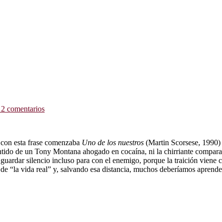
2 comentarios
, con esta frase comenzaba
Uno de los nuestros
(Martin Scorsese, 1990) 
entido de un Tony Montana ahogado en cocaína, ni la chirriante comparac
l guardar silencio incluso para con el enemigo, porque la traición viene 
a de “la vida real” y, salvando esa distancia, muchos deberíamos aprender