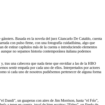
re gánsters. Basada en la novela del juez Giancarlo De Cataldo, cuenta
Narrada con pulso firme, con una fotografía cuidadísima, algo que
tan de estirar capítulos más de la cuenta o introduciendo elementos
ue aunque no sepamos historia contemporánea italiana podemos
 y, tras una cabecera que nada tiene que envidiar a las de la HBO
emos sentir empatía por cada uno de ellos. Interpretados por actores
, como si cada uno de nosotros pudiésemos pertenecer de alguna forma
el Dandi”, un guaperas con aires de Jim Morrison, hasta “el Frío”,
ería a tener en cuenta, igual de bien escritos: “Fideo”, un Fredo de