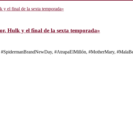
, Hulk y el final de la sexta temporada»
s de #SpidermanBrandNewDay, #AtrapaElMillón, #MotherMary, #MalaBes