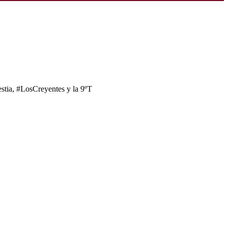
tia, #LosCreyentes y la 9ºT