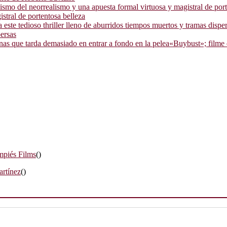
stral de portentosa belleza
persas
«Buybust»; filme d
mpiés Films
()
artínez
()