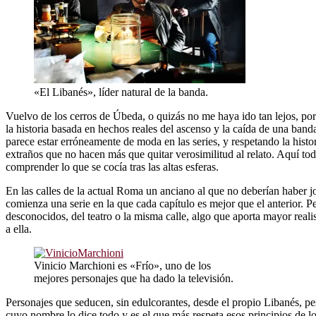
«El Libanés», líder natural de la banda.
Vuelvo de los cerros de Úbeda, o quizás no me haya ido tan lejos, p
la historia basada en hechos reales del ascenso y la caída de una band
parece estar erróneamente de moda en las series, y respetando la histo
extraños que no hacen más que quitar verosimilitud al relato. Aquí 
comprender lo que se cocía tras las altas esferas.
En las calles de la actual Roma un anciano al que no deberían haber j
comienza una serie en la que cada capítulo es mejor que el anterior. 
desconocidos, del teatro o la misma calle, algo que aporta mayor real
a ella.
Vinicio Marchioni es «Frío», uno de los
mejores personajes que ha dado la televisión.
Personajes que seducen, sin edulcorantes, desde el propio Libanés, p
cuyo nombre lo dice todo y es el que más respeta esos principios de lo