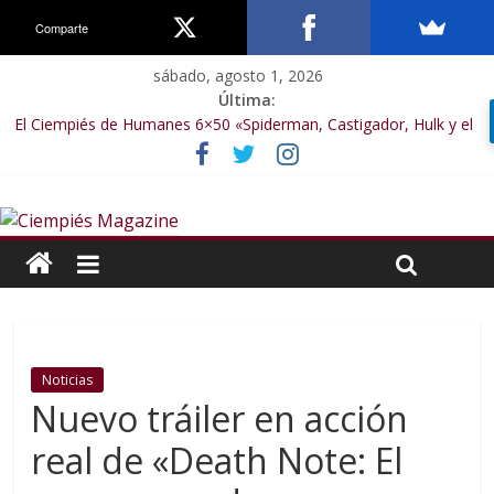
Comparte
sábado, agosto 1, 2026
Última:
El Ciempiés de Humanes 6×50 «Spiderman, Castigador, Hulk y el
final de la sexta temporada»
El Ciempiés de Humanes 6×49 «Kiritaaaaa»
El Ciempiés de Humanes 6×48 «El Síndrome de Odiseo»
El Ciempiés de Humanes 6×47 «De nada por nada»
El Ciempiés de Humanes 6×46 «Ciudadano Minion»
Noticias
Nuevo tráiler en acción
real de «Death Note: El