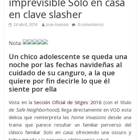
imprevisible Solo en casa
en clave slasher
24 abril, 2018
Jose Asensio
0 comentarios
Nota:
Un chico adolescente se queda una
noche por las fechas navideñas al
cuidado de su canguro, a la que
quiere por fin decirle lo que él
siente por ella
Vista en la
Sección Oficial de Sitges 2016
(con el título
de
Safe Neighborhood)
, llega directamente en VOD esta
delicia que reinterpreta las
home invasions
desde una
trama que parece resultar un familiar perverso del
clásico familiar
Solo en casa
; ofreciendo una oscuro y
lúdica mirada a la perversa adolescencia actual.