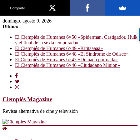
Comparte
domingo, agosto 9, 2026
Última:
El Ciempiés de Humanes 6×50 «Spiderman, Castigador, Hulk
y el final de la sexta temporada»
El Ciempiés de Humanes 6×49 «Kiritaaaaa»
El Ciempiés de Humanes 6×48 «El Síndrome de Odiseo»
El Ciempiés de Humanes 6×47 «De nada por nada»
El Ciempiés de Humanes 6×46 «Ciudadano Minion»
Ciempiés Magazine
Revista alternativa de cine y televisión