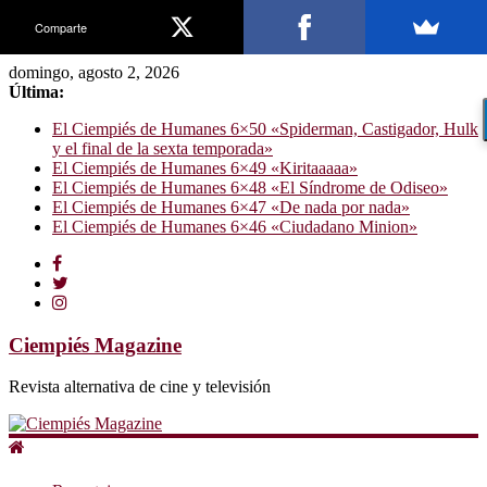
Comparte
domingo, agosto 2, 2026
Última:
El Ciempiés de Humanes 6×50 «Spiderman, Castigador, Hulk
y el final de la sexta temporada»
El Ciempiés de Humanes 6×49 «Kiritaaaaa»
El Ciempiés de Humanes 6×48 «El Síndrome de Odiseo»
El Ciempiés de Humanes 6×47 «De nada por nada»
El Ciempiés de Humanes 6×46 «Ciudadano Minion»
Ciempiés Magazine
Revista alternativa de cine y televisión