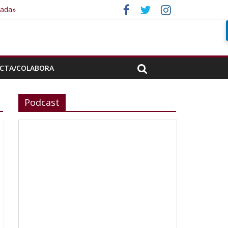
rada»
CTA/COLABORA
Podcast