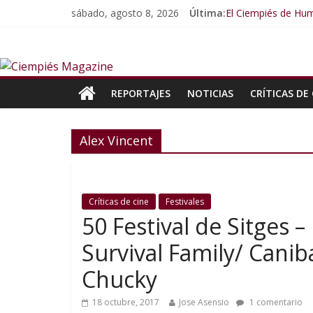
sábado, agosto 8, 2026
Última:
El Ciempiés de Hum
El Ciempiés de Hu
El Ciempiés de Hu
El Ciempiés de Hu
El Ciempiés de Hu
REPORTAJES
NOTICIAS
CRÍTICAS DE 
Alex Vincent
Críticas de cine
Festivales
50 Festival de Sitges 
Survival Family/ Canib
Chucky
18 octubre, 2017
Jose Asensio
1 comentario