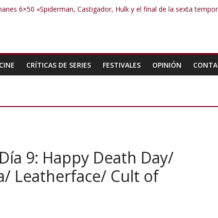
anes 6×50 «Spiderman, Castigador, Hulk y el final de la sexta tempo
manes 6×49 «Kiritaaaaa»
manes 6×48 «El Síndrome de Odiseo»
manes 6×47 «De nada por nada»
manes 6×46 «Ciudadano Minion»
CINE
CRÍTICAS DE SERIES
FESTIVALES
OPINIÓN
CONTA
– Día 9: Happy Death Day/
a/ Leatherface/ Cult of