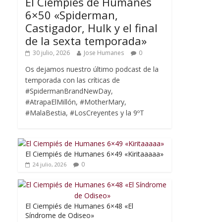
El Ciempiés de Humanes
6×50 «Spiderman,
Castigador, Hulk y el final
de la sexta temporada»
30 julio, 2026
Jose Humanes
0
Os dejamos nuestro último podcast de la
temporada con las críticas de
#SpidermanBrandNewDay,
#AtrapaElMillón, #MotherMary,
#MalaBestia, #LosCreyentes y la 9ºT
El Ciempiés de Humanes 6×49 «Kiritaaaaa»
0
24 julio, 2026
El Ciempiés de Humanes 6×48 «El
Síndrome de Odiseo»