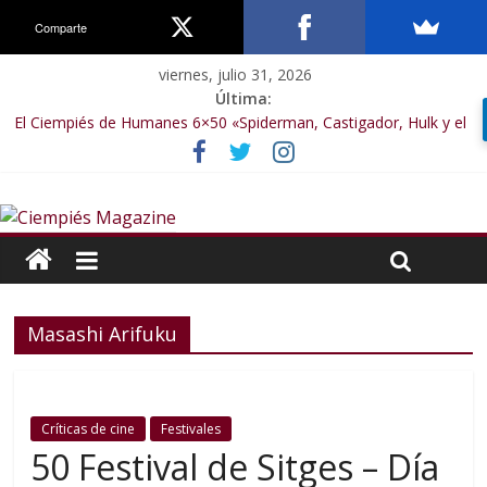
Comparte
viernes, julio 31, 2026
Última:
El Ciempiés de Humanes 6×50 «Spiderman, Castigador, Hulk y el
final de la sexta temporada»
El Ciempiés de Humanes 6×49 «Kiritaaaaa»
El Ciempiés de Humanes 6×48 «El Síndrome de Odiseo»
El Ciempiés de Humanes 6×47 «De nada por nada»
El Ciempiés de Humanes 6×46 «Ciudadano Minion»
Masashi Arifuku
Críticas de cine
Festivales
50 Festival de Sitges – Día