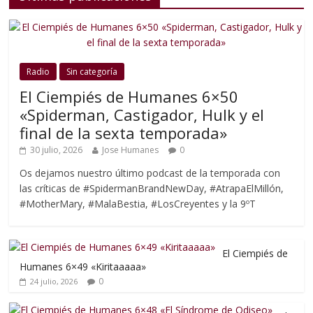
Radio
Sin categoría
El Ciempiés de Humanes 6×50
«Spiderman, Castigador, Hulk y el
final de la sexta temporada»
30 julio, 2026
Jose Humanes
0
Os dejamos nuestro último podcast de la temporada con
las críticas de #SpidermanBrandNewDay, #AtrapaElMillón,
#MotherMary, #MalaBestia, #LosCreyentes y la 9ºT
El Ciempiés de
Humanes 6×49 «Kiritaaaaa»
0
24 julio, 2026