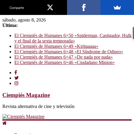
Comparte
sábado, agosto 8, 2026
Última:
El Ciempiés de Humanes 6×50 «Spiderman, Castigador, Hulk
y el final de la sexta temporada»
El Ciempiés de Humanes 6×49 «Kiritaaaaa»
El Ciempiés de Humanes 6×48 «El Síndrome de Odiseo»
El Ciempiés de Humanes 6×47 «De nada por nada»
El Ciempiés de Humanes 6×46 «Ciudadano Minion»
Ciempiés Magazine
Revista alternativa de cine y televisión