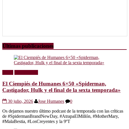
Últimas publicaciones
Radio
Sin categoría
El Ciempiés de Humanes 6×50 «Spiderman,
Castigador, Hulk y el final de la sexta temporada»
30 julio, 2026
Jose Humanes
0
Os dejamos nuestro último podcast de la temporada con las críticas
de #SpidermanBrandNewDay, #AtrapaElMillón, #MotherMary,
#MalaBestia, #LosCreyentes y la 9ºT