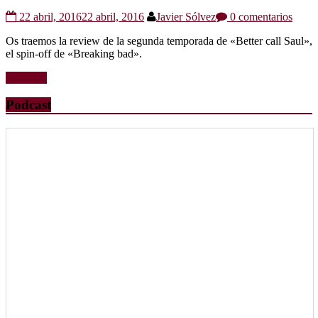
22 abril, 2016
22 abril, 2016
Javier Sólvez
0 comentarios
Os traemos la review de la segunda temporada de «Better call Saul»,
el spin-off de «Breaking bad».
Leer más
Podcast