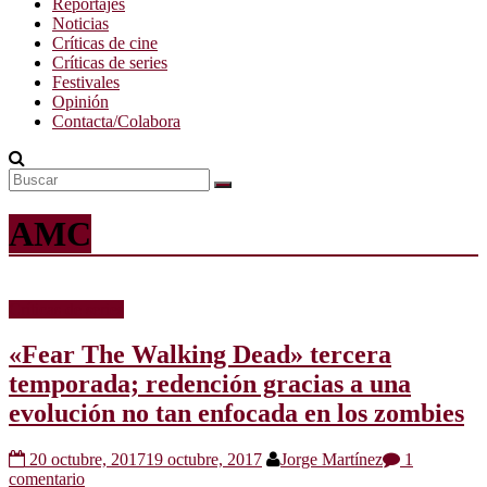
Reportajes
Noticias
Críticas de cine
Críticas de series
Festivales
Opinión
Contacta/Colabora
AMC
Críticas de series
«Fear The Walking Dead» tercera
temporada; redención gracias a una
evolución no tan enfocada en los zombies
20 octubre, 2017
19 octubre, 2017
Jorge Martínez
1
comentario