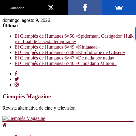
Comparte
domingo, agosto 9, 2026
Última:
El Ciempiés de Humanes 6×50 «Spiderman, Castigador, Hulk
y el final de la sexta temporada»
El Ciempiés de Humanes 6×49 «Kiritaaaaa»
El Ciempiés de Humanes 6×48 «El Síndrome de Odiseo»
El Ciempiés de Humanes 6×47 «De nada por nada»
El Ciempiés de Humanes 6×46 «Ciudadano Minion»
Ciempiés Magazine
Revista alternativa de cine y televisión