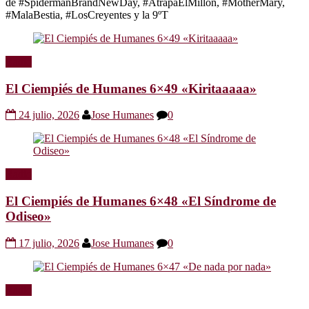
de #SpidermanBrandNewDay, #AtrapaElMillón, #MotherMary,
#MalaBestia, #LosCreyentes y la 9ºT
Radio
El Ciempiés de Humanes 6×49 «Kiritaaaaa»
24 julio, 2026
Jose Humanes
0
Radio
El Ciempiés de Humanes 6×48 «El Síndrome de
Odiseo»
17 julio, 2026
Jose Humanes
0
Radio