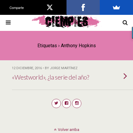
Comparte
Etiquetas › Anthony Hopkins
12 DICIEMBRE, 2016 • BY JORGE MARTÍNEZ
«Westworld», ¿la serie del año?
Volver arriba