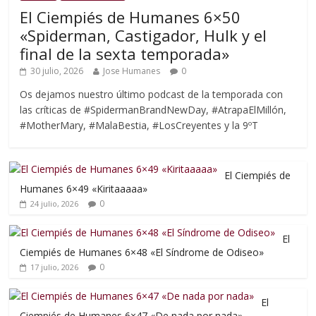
El Ciempiés de Humanes 6×50
«Spiderman, Castigador, Hulk y el
final de la sexta temporada»
30 julio, 2026
Jose Humanes
0
Os dejamos nuestro último podcast de la temporada con
las críticas de #SpidermanBrandNewDay, #AtrapaElMillón,
#MotherMary, #MalaBestia, #LosCreyentes y la 9ºT
El Ciempiés de
Humanes 6×49 «Kiritaaaaa»
0
24 julio, 2026
El
Ciempiés de Humanes 6×48 «El Síndrome de Odiseo»
0
17 julio, 2026
El
Ciempiés de Humanes 6×47 «De nada por nada»