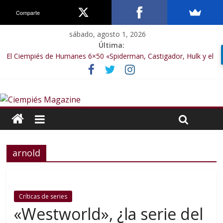
Comparte
sábado, agosto 1, 2026
Última:
El Ciempiés de Humanes 6×50 «Spiderman, Castigador, Hulk y el
final de la sexta temporada»
El Ciempiés de Humanes 6×49 «Kiritaaaaa»
El Ciempiés de Humanes 6×48 «El Síndrome de Odiseo»
El Ciempiés de Humanes 6×47 «De nada por nada»
El Ciempiés de Humanes 6×46 «Ciudadano Minion»
arnold
Críticas de series
«Westworld», ¿la serie del