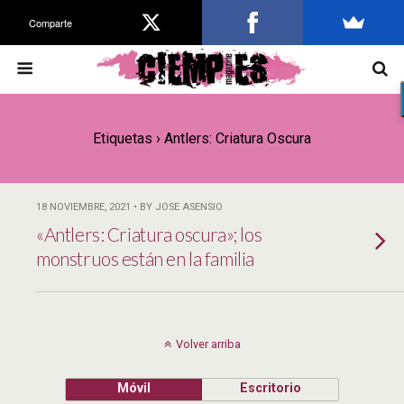
Comparte
Etiquetas › Antlers: Criatura Oscura
18 NOVIEMBRE, 2021 • BY JOSE ASENSIO
«Antlers: Criatura oscura»; los
monstruos están en la familia
Volver arriba
Móvil
Escritorio